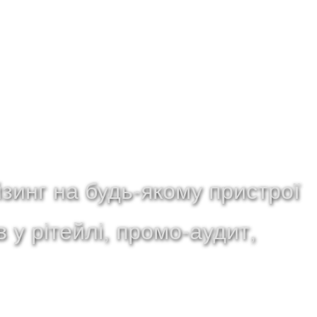
зинг на будь-якому пристрої
 у рітейлі, промо-аудит,