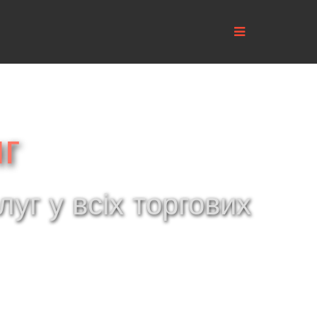
г
уг у всіх торгових