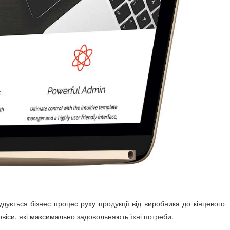
дується бізнес процес руху продукції від виробника до кінцевого
віси, які максимально задовольняють їхні потреби.