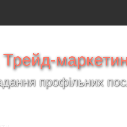
 Трейд-маркетин
адання профільних посл
кти