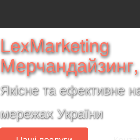
LexMarketing
Мерчандайзинг,
Якісне та ефективне н
мережах України
Наші послуги
Конта