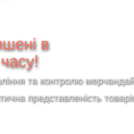
ишені в
часу!
вління та контролю мерчандай
тична представленість товарів