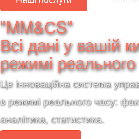
"MM&СS"
Всі дані у вашій к
режимі реального 
Це інноваційна система упра
в режимі реального часу: фак
аналітика, статистика.